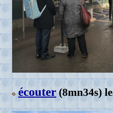
écouter
(8mn34s)
l