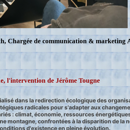
th,
Chargée de communication & marketing A
ue, l'intervention de Jérôme Tougne
isé dans la redirection écologique des organisat
ratégiques radicales pour s'adapter aux changem
riés : climat, économie, ressources énergétiques,
e montagne, confrontées à la disparition de la nei
ditions d'existence en pleine évolution.