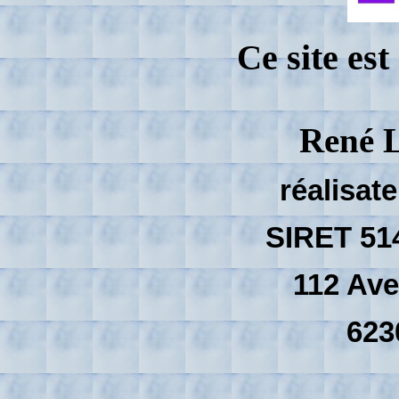
e site es
C
René
réalisat
SIRET 51
112 Ave
623