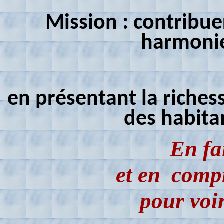
Mission : contribu
harmonie
en présentant la richess
des habitan
E
n fa
et en compr
pour voir